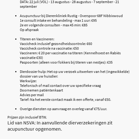
DATA: 22 juli (VOL) - 13 augustus - 28 augustus - 7 september - 21
september
Acupunctuur bij Dierenkliniek Rustig - Overspoor 68F Nibbixwoud
1e consult intake en behandeling - max 1 uur: €95
2e en volgende consulten - max 45 min: €85
Op afspraak
Titeren en Vaccineren:
Vaccicheck inclusief gezondheidscontrole: €60
Vaccicheck controle na vaccinatie: €50
Vaccineren: € 20 per vaccinatie na titeren (Kennelhoest en Rabiës
vaccinatie €30)
Paspoorten (alleen voor fokkers bij titeren van nestjes): €35
Dierdossier hulp: Het op uw verzoek uitwerken van het (ingewikkelde)
dossier van uw huisdier:
Werkwijze:
Telefonisch of mail contact over uw specifieke vraag
Doornemen patiëntenkaart
Advies per mail
Tarief: Na het eerste contact maak ik een offerte, vanaf €50.
Overige diensten op aanvraag en overleg vanaf €75/uur.
Prijzen zijn inclusief BTW.
Lid van NSVA: In aanvullende dierverzekeringen zit
acupunctuur opgenomen.